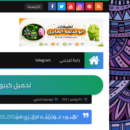
الرئيسية
رابط تجريبي
telegram
الرئيسية
تحميل كيبورد
01 نوفمبر 2021
ابوحذيفه الجابري
*
ڪَِيبـورد
ابـَِـوِ٘حِ٘ذِ٘يِ٘فِ٘ــَِه
الجِ٘إبِ٘ـَِـرِ٘يِ٘ الاسٰٕ٘طِٛــوِٛ