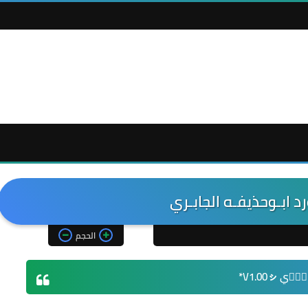
 ابـوحذيفـه الجابـري
الحجم
ࢪٛي V1.00ㇱ*