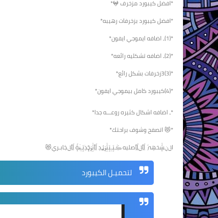
*افضل كيبورد مزخرف 𖤍*
*افضل كيبورد بزخرفات رهيبه*
*(1)ـ اضافه ايموجي ايفون*
*(2)ـ اضافه تشكليه رائعه*
*(3)3زخرفات بشكل رائع*
*(4)كيبورد كامل بيموجي ايفون*
*ـ اضافه اشكال كثيره روعـــه جدا*
*😻 اتصفح وشوف براحتك*
اݪڼسٰٕ٘خهِہ‌‍َِ اِ٘ﭑِݪاِ٘ﭑِصليه ڪَِيَِـِيَِبِٰ٘وِٛࢪٛدِ اِ٘ﭑِبِٰ٘وِٛحِٕٓذِيَِـِفِؔةٕ٘ اِ٘ﭑِݪجَابـري😻
لتحميـل الكيبورد