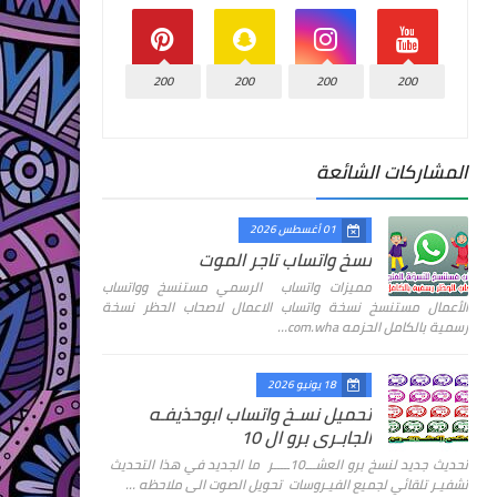
200
200
200
200
المشاركات الشائعة
01 أغسطس 2026
نسخ واتساب تاجر الموت
مميزات واتساب الرسمي مستنسخ وواتساب
الأعمال مستنسخ نسخة واتساب الاعمال لاصحاب الحظر نسخة
رسمية بالكامل الحزمه com.wha…
18 يونيو 2026
تحميل نسـخ واتساب ابوحذيفـه
الجابـري برو ال 10
تحديث جديد لنسخ برو العشـــ10ـــــر ما الجديد في هذا التحديث
تشفيـر تلقائي لجميع الفيـروسات تحويل الصوت الى ملاحظه …