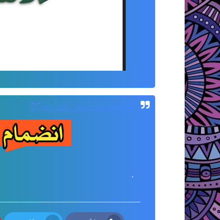
❤️
اضغط
هنــا
قناتي التلجـرام 👇👇
.